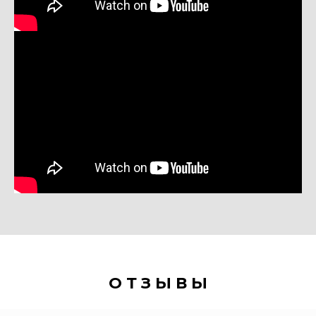
О Т З Ы В Ы