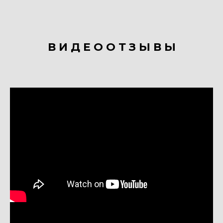
В И Д Е О О Т З Ы В Ы