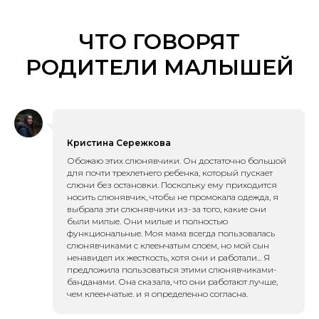
ЧТО ГОВОРЯТ
РОДИТЕЛИ МАЛЫШЕЙ
Кристина Сережкова
Обожаю этих слюнявчики. Он достаточно большой
для почти трехлетнего ребенка, который пускает
слюни без остановки. Поскольку ему приходится
носить слюнявчик, чтобы не промокала одежда, я
выбрала эти слюнявчики из-за того, какие они
были милые. Они милые и полностью
функциональные. Моя мама всегда пользовалась
слюнявчиками с клеенчатым слоем, но мой сын
ненавидел их жесткость, хотя они и работали... Я
предложила пользоваться этими слюнявчиками-
банданами. Она сказала, что они работают лучше,
чем клеенчатые. и я определенно согласна.