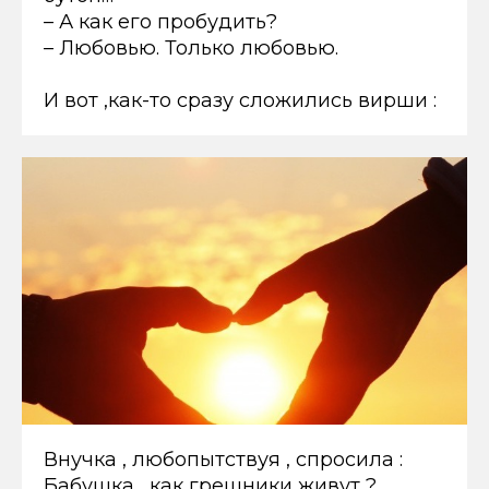
– А как его пробудить?
– Любовью. Только любовью.
И вот ,как-то сразу сложились вирши :
Внучка , любопытствуя , спросила :
Бабушка , как грешники живут ?