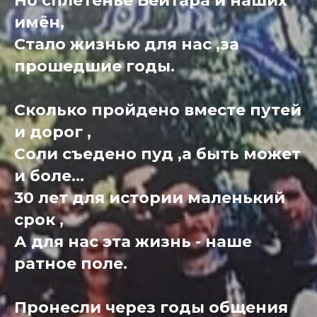
Но сплетенье Бейтара и наших
имён,
Стало жизнью для нас ,за
прошедшие годы.
Сколько пройдено вместе путей
и дорог ,
Соли съедено пуд ,а быть может
и боле...
30 лет для истории маленький
срок ,
А для нас эта жизнь - наше
ратное поле.
Пронесли через годы общения