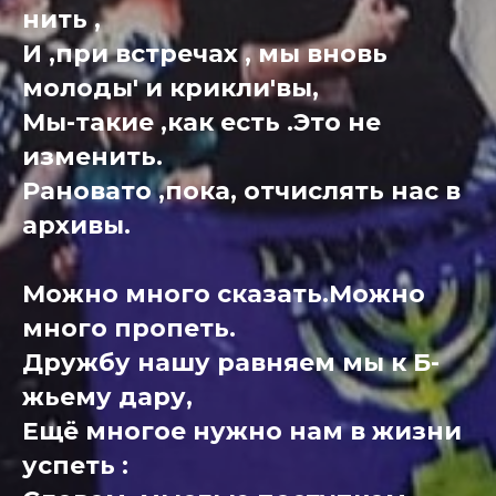
нить ,
И ,при встречах , мы вновь
молоды' и крикли'вы,
Мы-такие ,как есть .Это не
изменить.
Рановато ,пока, отчислять нас в
архивы.
Можно много сказать.Можно
много пропеть.
Дружбу нашу равняем мы к Б-
жьему дару,
Ещё многое нужно нам в жизни
успеть :