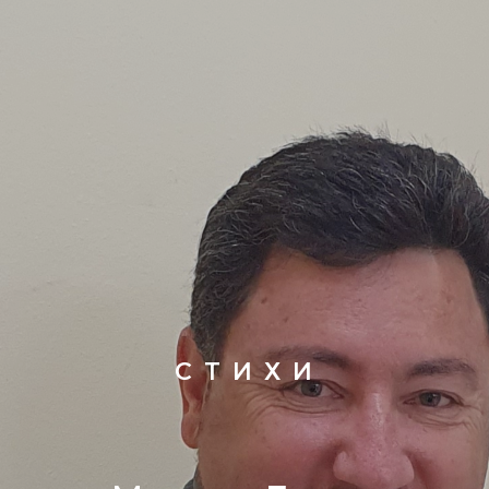
С Т И Х И