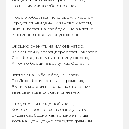
Познания мира себе открывая.
Порою ,общаться не словом, а жестом,
Гордиться, увиденным заново местом,
Жить и летать на свободе - не в клетке,
Картинки листая из кругосветки.
Окошко сменить на иллюминатор,
Как ленточку,вплавь,перерезать экватор,
С разбега ,нырнуть в тишину океана,
А ночью бродить в закутках Орлеана.
Завтрак на Кубе, обед на Гаваях,
По Лиссабону катить на трамваях,
Выпить мадеры в подвалах столетних,
Увековечась в слухах и сплетнях.
Это успеть и везде побывать ,
Хочется просто все в жизни узнать,
Будем свободны,как вольные птицы,
Хоть на чуть-чуть,но стерутся границы.