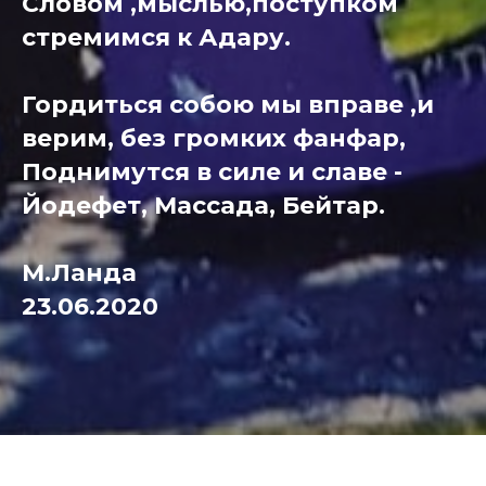
Словом ,мыслью,поступком
стремимся к Адару.
Гордиться собою мы вправе ,и
верим, без громких фанфар,
Поднимутся в силе и славе -
Йодефет, Массада, Бейтар.
М.Ланда
23.06.2020